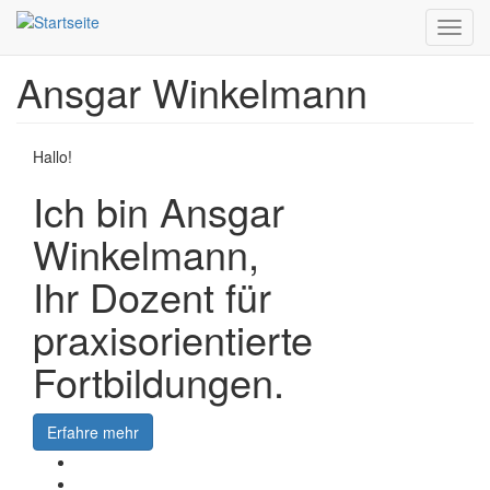
Toggl
navig
Ansgar Winkelmann
Direkt
zum
Inhalt
Hallo!
Ich bin Ansgar
Winkelmann,
Ihr Dozent für
praxisorientierte
Fortbildungen.
Erfahre mehr