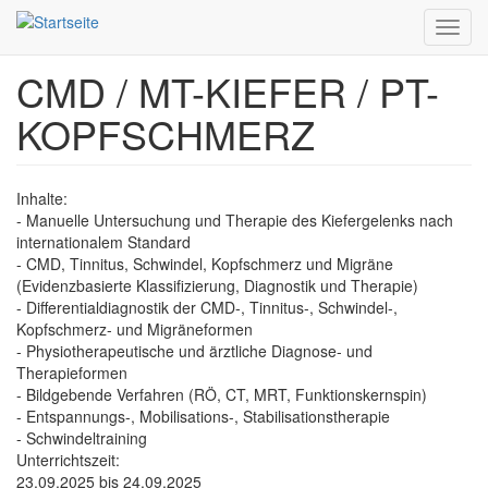
Toggl
navig
CMD / MT-KIEFER / PT-
Direkt
zum
KOPFSCHMERZ
Inhalt
Inhalte:
- Manuelle Untersuchung und Therapie des Kiefergelenks nach
internationalem Standard
- CMD, Tinnitus, Schwindel, Kopfschmerz und Migräne
(Evidenzbasierte Klassifizierung, Diagnostik und Therapie)
- Differentialdiagnostik der CMD-, Tinnitus-, Schwindel-,
Kopfschmerz- und Migräneformen
- Physiotherapeutische und ärztliche Diagnose- und
Therapieformen
- Bildgebende Verfahren (RÖ, CT, MRT, Funktionskernspin)
- Entspannungs-, Mobilisations-, Stabilisationstherapie
- Schwindeltraining
Unterrichtszeit:
23.09.2025
bis
24.09.2025