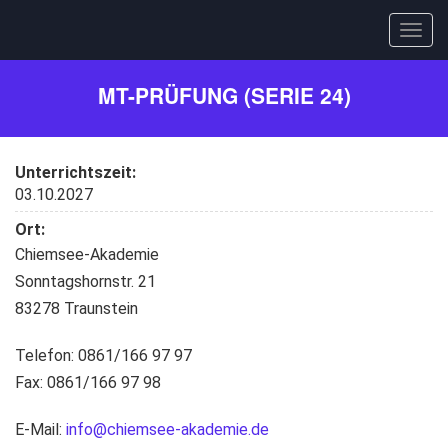
Togg
navig
Direkt
MT-PRÜFUNG (SERIE 24)
zum
Inhalt
Unterrichtszeit:
03.10.2027
Ort:
Chiemsee-Akademie
Sonntagshornstr. 21
83278 Traunstein
Telefon: 0861/166 97 97
Fax: 0861/166 97 98
E-Mail:
info@chiemsee-akademie.de