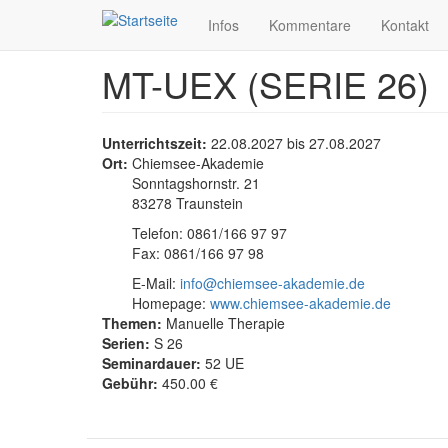
Infos
Kommentare
Kontakt
MT-UEX (SERIE 26)
Direkt
zum
Inhalt
Unterrichtszeit:
22.08.2027
bis
27.08.2027
Ort:
Chiemsee-Akademie
Sonntagshornstr. 21
83278 Traunstein
Telefon: 0861/166 97 97
Fax: 0861/166 97 98
E-Mail:
info@chiemsee-akademie.de
Homepage:
www.chiemsee-akademie.de
Themen:
Manuelle Therapie
Serien:
S 26
Seminardauer:
52 UE
Gebühr:
450.00 €