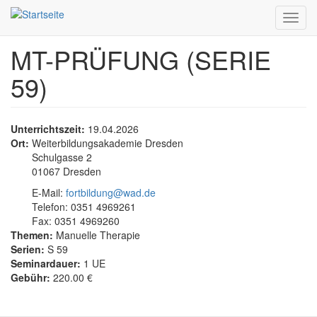
Toggl
navig
MT-PRÜFUNG (SERIE
Direkt
zum
59)
Inhalt
Unterrichtszeit:
19.04.2026
Ort:
Weiterbildungsakademie Dresden
Schulgasse 2
01067 Dresden
E-Mail:
fortbildung@wad.de
Telefon: 0351 4969261
Fax: 0351 4969260
Themen:
Manuelle Therapie
Serien:
S 59
Seminardauer:
1 UE
Gebühr:
220.00 €