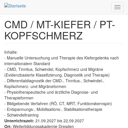
Toggl
navig
CMD / MT-KIEFER / PT-
Direkt
zum
KOPFSCHMERZ
Inhalt
Inhalte:
- Manuelle Untersuchung und Therapie des Kiefergelenks nach
internationalem Standard
- CMD, Tinnitus, Schwindel, Kopfschmerz und Migräne
(Evidenzbasierte Klassifizierung, Diagnostik und Therapie)
- Differentialdiagnostik der CMD-, Tinnitus-, Schwindel-,
Kopfschmerz- und Migräneformen
- Physiotherapeutische und ärztliche Diagnose- und
Therapieformen
- Bildgebende Verfahren (RÖ, CT, MRT, Funktionskernspin)
- Entspannungs-, Mobilisations-, Stabilisationstherapie
- Schwindeltraining
Unterrichtszeit:
21.09.2027
bis
22.09.2027
Ort:
Weiterbildungsakademie Dresden